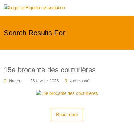
Skip
Le
to
content
Rigodon
Search Results For:
15e brocante des couturières
Hubert
26 février 2026
Non classé
Read more