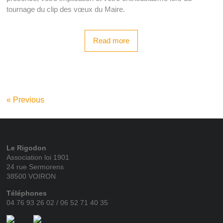
tournage du clip des vœux du Maire.
Read more
« Previous
Le Rigodon
Association loi 1901
24 rue Sermorens
38500 VOIRON
Téléphones
04 76 93 26 02 / 06 52 71 40 35