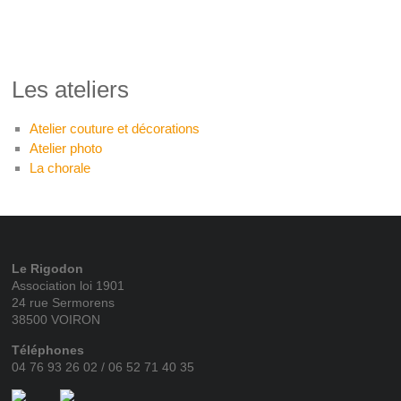
Les ateliers
Atelier couture et décorations
Atelier photo
La chorale
Le Rigodon
Association loi 1901
24 rue Sermorens
38500 VOIRON
Téléphones
04 76 93 26 02 / 06 52 71 40 35