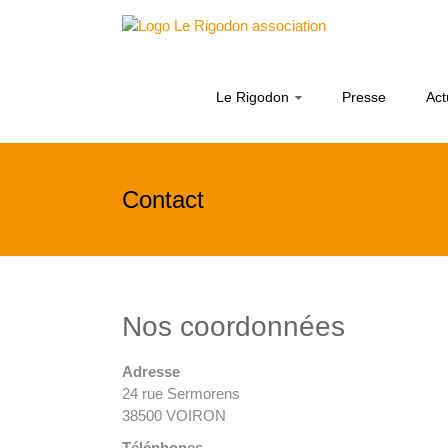
Skip
Le
to
content
Rigodon
Le Rigodon
Presse
Act
Contact
Nos coordonnées
Adresse
24 rue Sermorens
38500 VOIRON
Téléphones