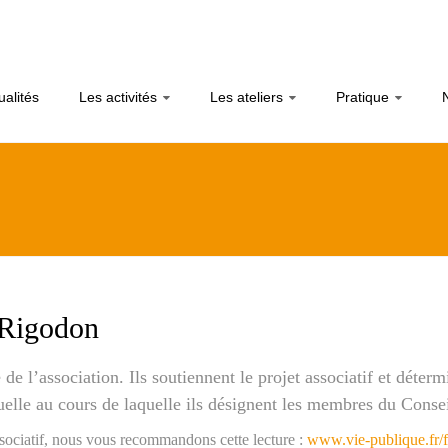
ualités
Les activités
Les ateliers
Pratique
 Rigodon
e l’association. Ils soutiennent le projet associatif et détermi
elle au cours de laquelle ils désignent les membres du Conse
ssociatif, nous vous recommandons cette lecture :
www.vie-publique.fr/f