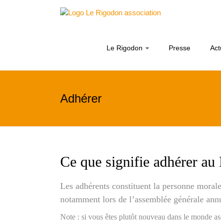
Skip
Le
to
content
Rigodon
Le Rigodon
Presse
Act
Adhérer
Ce que signifie adhérer au
Les adhérents constituent la personne morale d
notamment lors de l’assemblée générale annu
Note : si vous êtes plutôt nouveau dans le monde a