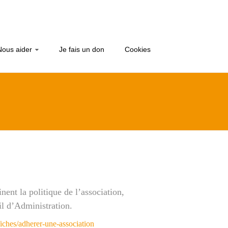
Nous aider
Je fais un don
Cookies
nent la politique de l’association,
il d’Administration.
iches/adherer-une-association