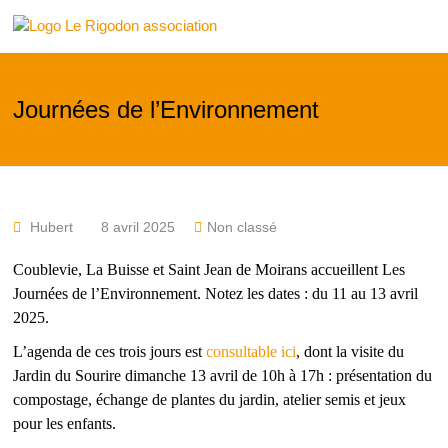
Skip
Le
to
content
Rigodon
Journées de l’Environnement
Hubert
8 avril 2025
Non classé
Coublevie, La Buisse et Saint Jean de Moirans accueillent Les
Journées de l’Environnement. Notez les dates : du 11 au 13 avril
2025.
L’agenda de ces trois jours est
consultable ici
, dont la visite du
Jardin du Sourire dimanche 13 avril de 10h à 17h : présentation du
compostage, échange de plantes du jardin, atelier semis et jeux
pour les enfants.