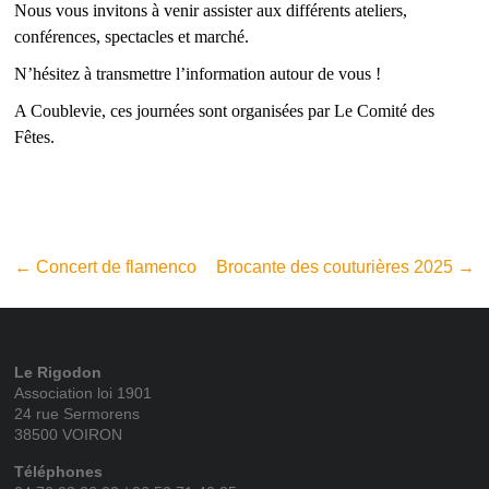
Nous vous invitons à venir assister aux différents ateliers,
conférences, spectacles et marché.
N’hésitez à transmettre l’information autour de vous !
A Coublevie, ces journées sont organisées par Le Comité des
Fêtes.
←
Concert de flamenco
Brocante des couturières 2025
→
Le Rigodon
Association loi 1901
24 rue Sermorens
38500 VOIRON
Téléphones